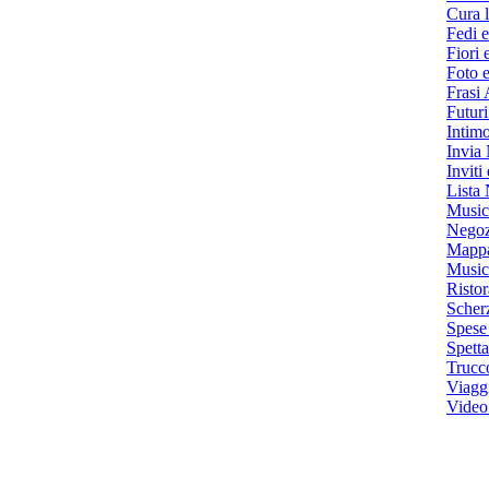
Cura l
Fedi e
Fiori 
Foto 
Frasi
Futuri
Intim
Invia 
Inviti
Lista
Music
Negozi
Mappa
Music
Ristor
Scher
Spese
Spett
Trucc
Viagg
Video