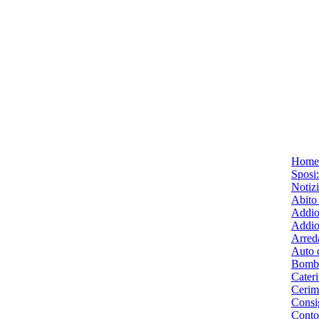
Home
Sposi
Notiz
Abito
Addio
Addio
Arred
Auto 
Bombo
Cater
Cerim
Consig
Conto