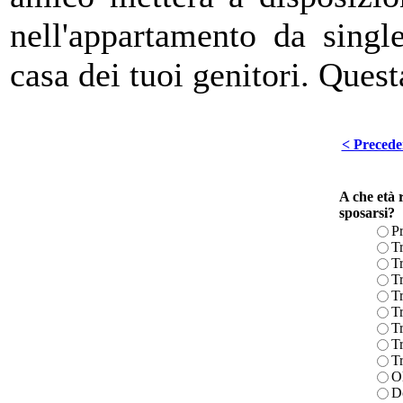
nell'appartamento da single
casa dei tuoi genitori. Quest
< Precede
A che età r
sposarsi?
P
Tr
Tr
Tr
Tr
Tr
Tr
Tr
Tr
Ol
D