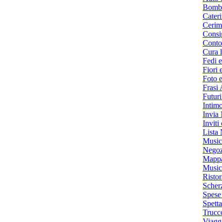
Bombo
Cater
Cerim
Consig
Conto
Cura l
Fedi e
Fiori 
Foto 
Frasi
Futuri
Intim
Invia 
Inviti
Lista
Music
Negozi
Mappa
Music
Ristor
Scher
Spese
Spett
Trucc
Viagg