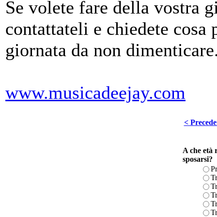
Se volete fare della vostra g
contattateli e chiedete cosa
giornata da non dimenticare
www.musicadeejay.com
< Precede
A che età r
sposarsi?
P
Tr
Tr
Tr
Tr
Tr