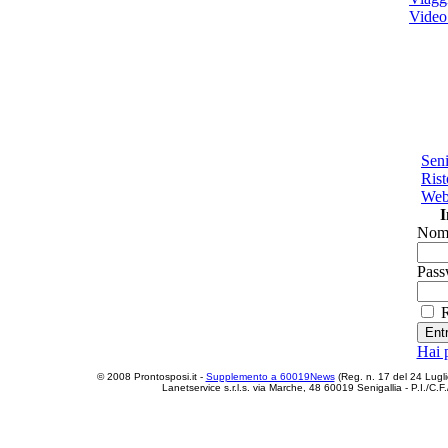
Video
Seni
Rist
Web 
I
Nome
Pass
R
Hai 
© 2008 Prontosposi.it -
Supplemento a 60019News
(Reg. n. 17 del 24 Luglio 
Lanetservice s.r.l.s. via Marche, 48 60019 Senigallia - P.I.