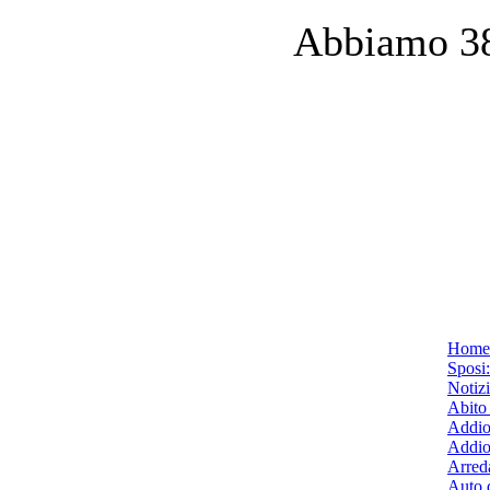
Abbiamo 38 
Home
Sposi
Notiz
Abito
Addio
Addio
Arred
Auto 