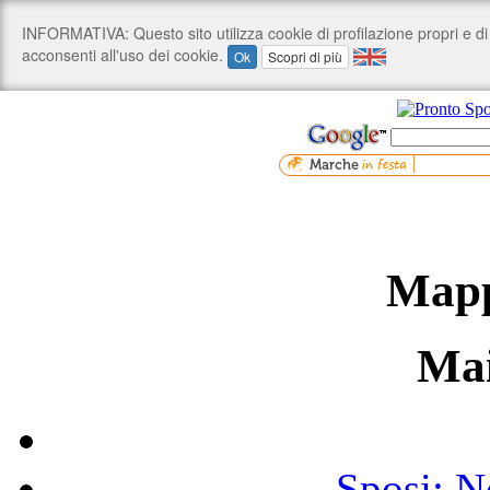
Mapp
Ma
Sposi: N