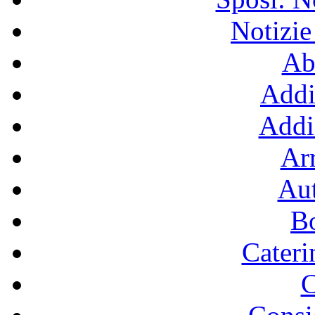
Notizie
Ab
Addi
Addi
Ar
Aut
B
Cater
C