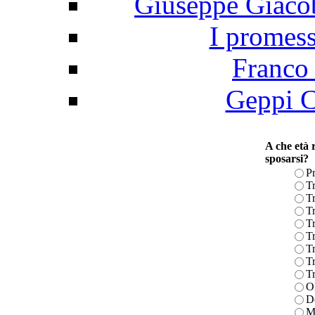
Giuseppe Giacob
I promess
Franco 
Geppi C
A che età r
sposarsi?
P
Tr
Tr
Tr
Tr
Tr
Tr
Tr
Tr
Ol
D
M