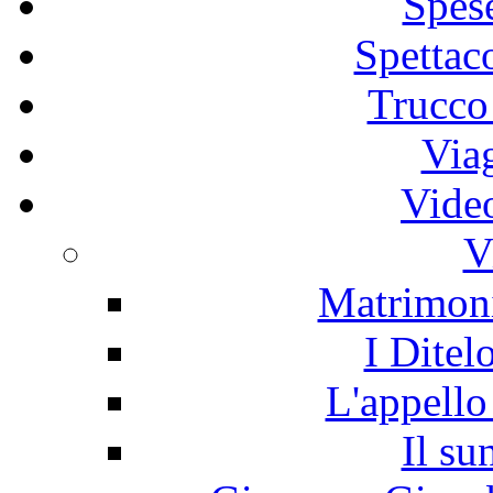
Spes
Spettac
Trucco
Via
Vide
V
Matrimon
I Ditel
L'appello
Il su