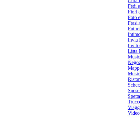
Cura l
Fedi e
Fiori 
Foto 
Frasi
Futuri
Intim
Invia 
Inviti
Lista
Music
Negozi
Mappa
Music
Ristor
Scher
Spese
Spett
Trucc
Viagg
Video