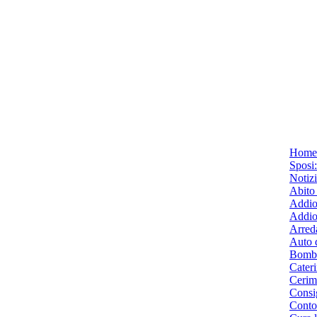
Home
Sposi
Notiz
Abito
Addio
Addio
Arred
Auto 
Bombo
Cater
Cerim
Consig
Conto