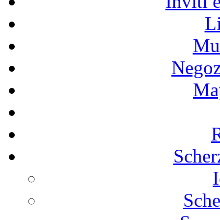
Inviti 
L
Mus
Negozi
Map
R
Scher
Sche