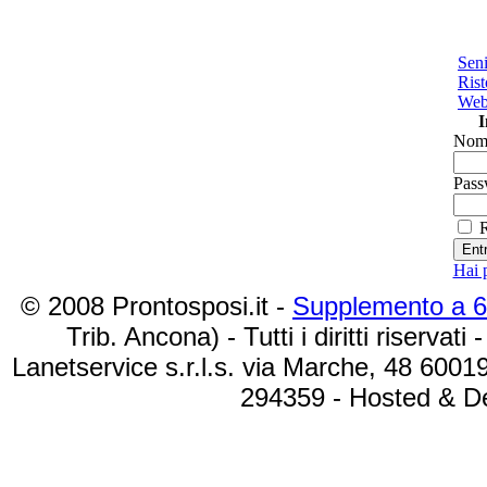
Seni
Rist
Web 
I
Nome
Pass
R
Hai 
© 2008 Prontosposi.it -
Supplemento a 
Trib. Ancona) - Tutti i diritti riservati 
Lanetservice s.r.l.s. via Marche, 48 6001
294359 - Hosted & D