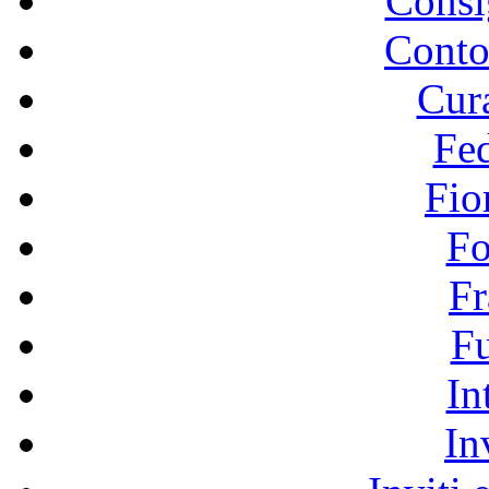
Consig
Conto
Cura
Fed
Fio
Fo
Fr
Fu
In
In